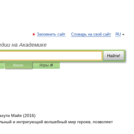
Запомнить сайт
Словарь на свой сайт
RU
едии на Академике
Найти!
Книги
Игры ⚽
ахути Майя (2016)
ельный и интригующий волшебный мир героев, позволяет