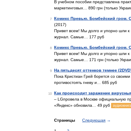
В учебном пособии представлена прак
маркетинговых… 890 грн (только Украи
Комикс Превью. Бомбейский гром. Ск
7
(2017)
Привет всем! Мы долго и упорно шли к
журнал. Самые… 177 руб
Комикс Превью. Бомбейский гром. Ск
8
Привет всем! Мы долго и упорно шли к
журнал. Самые… 171 грн (только Украи
На пятьдесят оттенков темнее (2DVD
9
Пока Кристиан Грей борется со своим
противостоять гневу и… 685 руб
Как происходит заражение вирусным
10
– LGпровела в Москве официальную п
«Яндекс» обновила… 49 руб
аудиокниг
Страницы
Следующая
→