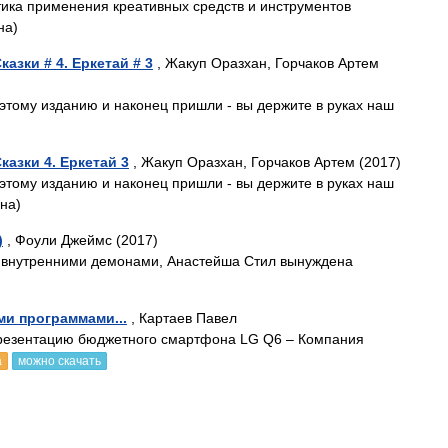
тика применения креативных средств и инструментов
на)
азки # 4. Еркетай # 3
, Жакуп Оразхан, Горчаков Артем
 этому изданию и наконец пришли - вы держите в руках наш
азки 4. Еркетай 3
, Жакуп Оразхан, Горчаков Артем (2017)
 этому изданию и наконец пришли - вы держите в руках наш
на)
)
, Фоули Джеймс (2017)
и внутренними демонами, Анастейша Стил вынуждена
и программами...
, Картаев Павел
резентацию бюджетного смартфона LG Q6 – Компания
а
можно скачать