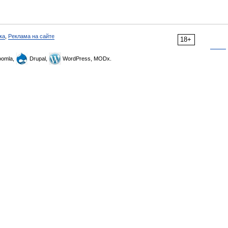
ка
,
Реклама на сайте
18+
omla,
Drupal,
WordPress, MODx.