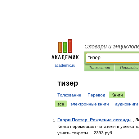
Словари и энциклоп
academic.ru
Толкования
Переводы
тизер
Толкование
Перевод
Книги
все
электронные книги
аудиокниги
Гарри Поттер. Рождение легенды
, Л
1
Книга перемещает читателя в увлекат
узнать секреты… 2393 руб